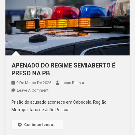
APENADO DO REGIME SEMIABERTO É
PRESO NA PB
9 De Março De 2025
Lucas Batista
On
Leave A Comment
APENADO
Prisão do acusado acontece em Cabedelo, Região
DO
Metropolitana de João Pessoa
REGIME
SEMIABERTO
Continue lendo...
É
PRESO