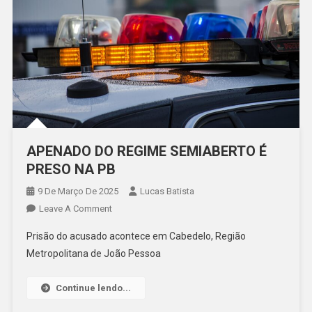
APENADO DO REGIME SEMIABERTO É
PRESO NA PB
9 De Março De 2025
Lucas Batista
On
Leave A Comment
APENADO
Prisão do acusado acontece em Cabedelo, Região
DO
Metropolitana de João Pessoa
REGIME
SEMIABERTO
Continue lendo...
É
PRESO