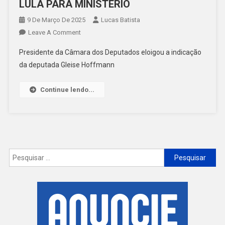
LULA PARA MINISTÉRIO
9 De Março De 2025
Lucas Batista
On
Leave A Comment
HUGO
Presidente da Câmara dos Deputados eloigou a indicação
MOTTA
da deputada Gleise Hoffmann
COMENTA
DECISÃO
Continue lendo...
DE
LULA
PARA
MINISTÉRIO
Pesquisar
por: