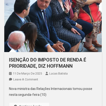
ISENÇÃO DO IMPOSTO DE RENDA É
PRIORIDADE, DIZ HOFFMANN
11 De Março De 2025
Lucas Batista
On
Leave A Comment
ISENÇÃO
Nova ministra das Relações Internacionais tomou posse
DO
nesta segunda-feira (10)
IMPOSTO
DE