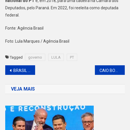
nacional do PT
e, em 2018, para uma cadeira na Câmara dos
Deputados, pelo Paraná. Em 2022, foi reeleita como deputada
federal.
Fonte: Agência Brasil
Foto: Lula Marques / Agência Brasil
Tagged
governo
LULA
PT
Navegação
BRASIL REGISTRA MAIS DE 500 MIL CASOS DE DENGUE EM 2025
CAIO BONFIM É CAMPEÃO DA COPA BRASIL DE MARCHA ATLÉTICA PELA 14ª VEZ
de
VEJA MAIS
Post