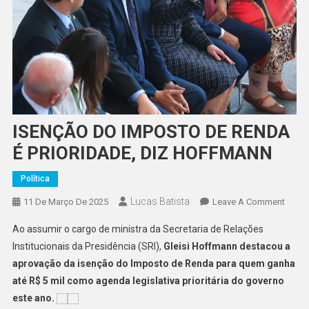
ISENÇÃO DO IMPOSTO DE RENDA
É PRIORIDADE, DIZ HOFFMANN
Política
Lucas Batista
On
11 De Março De 2025
Leave A Comment
ISEN
Ao assumir o cargo de ministra da Secretaria de Relações
DO
Institucionais da Presidência (SRI),
Gleisi Hoffmann destacou a
IMPO
aprovação da isenção do Imposto de Renda para quem ganha
DE
até R$ 5 mil como agenda legislativa prioritária do governo
REND
É
este ano.